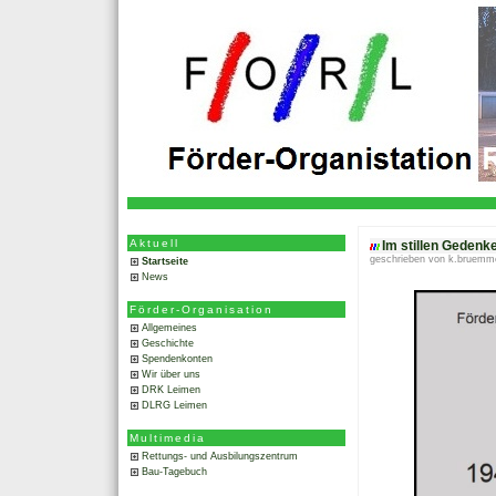
Aktuell
Im stillen Gedenk
geschrieben von k.bruemm
Startseite
News
Förder-Organisation
Allgemeines
Geschichte
Spendenkonten
Wir über uns
DRK Leimen
DLRG Leimen
Multimedia
Rettungs- und Ausbilungszentrum
Bau-Tagebuch