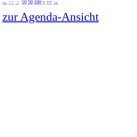
←
−−
−
10
50
100
+
++
→
zur Agenda-Ansicht