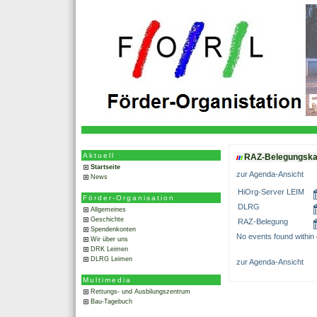
Aktuell
RAZ-Belegungska
Startseite
zur Agenda-Ansicht
News
HiOrg-Server LEIM
Förder-Organisation
DLRG
Allgemeines
Geschichte
RAZ-Belegung
Spendenkonten
No events found within c
Wir über uns
DRK Leimen
DLRG Leimen
zur Agenda-Ansicht
Multimedia
Rettungs- und Ausbilungszentrum
Bau-Tagebuch