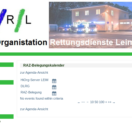
RAZ-Belegungskalender
zur Agenda-Ansicht
HiOrg-Server LEIM
DLRG
RAZ-Belegung
No events found within criteria
←
−−
−
10
50
100
+
++
→
zur Agenda-Ansicht
m