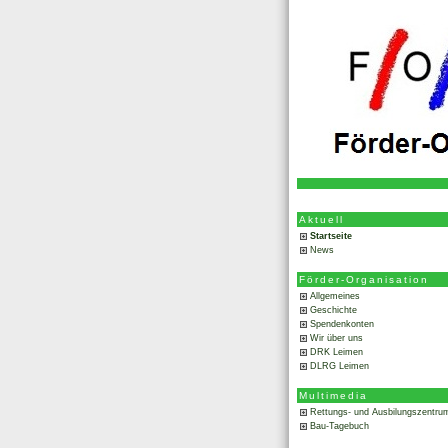
Aktuell
Startseite
News
Förder-Organisation
Allgemeines
Geschichte
Spendenkonten
Wir über uns
DRK Leimen
DLRG Leimen
Multimedia
Rettungs- und Ausbilungszentru
Bau-Tagebuch