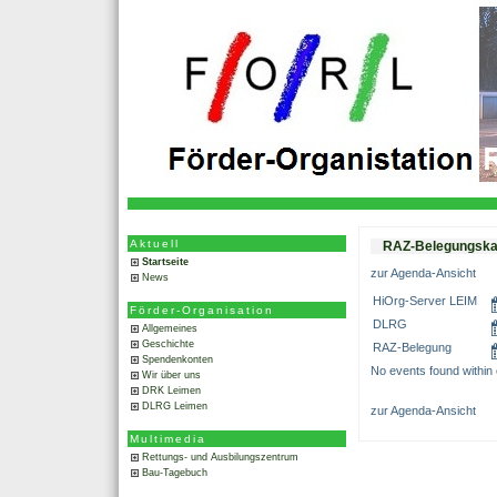
Aktuell
RAZ-Belegungska
Startseite
zur Agenda-Ansicht
News
HiOrg-Server LEIM
Förder-Organisation
DLRG
Allgemeines
Geschichte
RAZ-Belegung
Spendenkonten
No events found within c
Wir über uns
DRK Leimen
DLRG Leimen
zur Agenda-Ansicht
Multimedia
Rettungs- und Ausbilungszentrum
Bau-Tagebuch