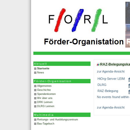
Aktuell
RAZ-Belegungska
Startseite
zur Agenda-Ansicht
News
HiOrg-Server LEIM
Förder-Organisation
DLRG
Allgemeines
Geschichte
RAZ-Belegung
Spendenkonten
No events found within c
Wir über uns
DRK Leimen
DLRG Leimen
zur Agenda-Ansicht
Multimedia
Rettungs- und Ausbilungszentrum
Bau-Tagebuch